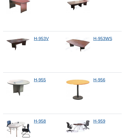
H-953V
H-953WS
H-955
H-956
H-958
H-959