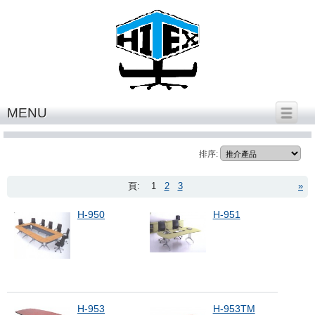
繁體中文
│
English
MENU
conference table 2
排序:
頁:
1
2
3
»
H-950
H-951
H-953
H-953TM