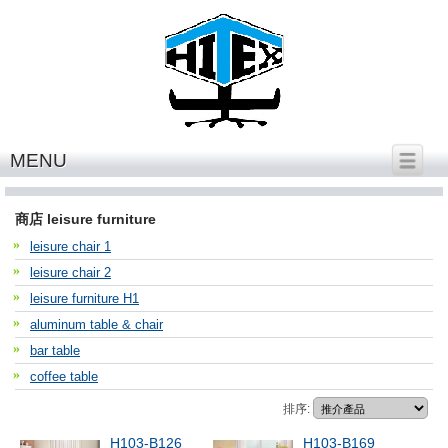
繁體中文
│
English
MENU
leisure furniture
商店 leisure furniture
leisure chair 1
leisure chair 2
leisure furniture H1
aluminum table & chair
bar table
coffee table
排序:
H103-B126
H103-B169