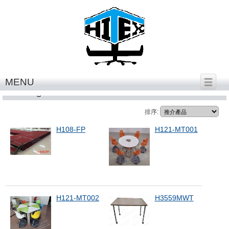
繁體中文
│
English
MENU
working table
排序:
H108-FP
H121-MT001
H121-MT002
H3559MWT