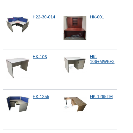
H22-30-014
HK-001
HK-106
HK-
106+MWBF3
HK-1255
HK-1265TM