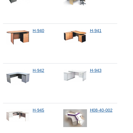
H-940
H-941
H-942
H-943
H-945
H08-40-002