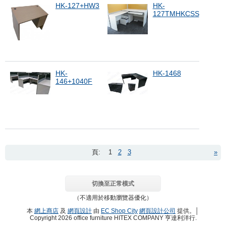
HK-127+HW3
HK-
127TMHKCSS
HK-
HK-1468
146+1040F
頁:
1
2
3
»
切換至正常模式
（不適用於移動瀏覽器優化）
本
網上商店
及
網頁設計
由
EC Shop City
網頁設計公司
提供。│
Copyright 2026 office furniture HITEX COMPANY 亨達利洋行.