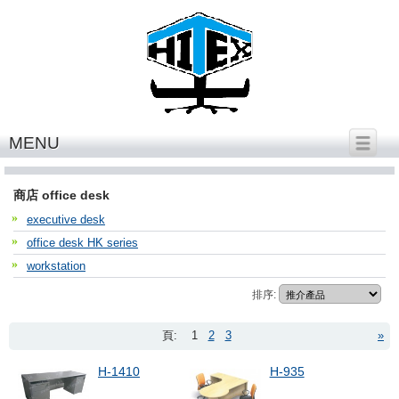
繁體中文
│
English
MENU
office desk
商店 office desk
executive desk
office desk HK series
workstation
排序:
頁:
1
2
3
»
H-1410
H-935