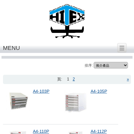
繁體中文
│
English
MENU
data cabinet
排序:
頁:
1
2
»
A4-103P
A4-105P
A4-110P
A4-112P