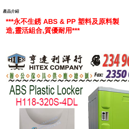
產品介紹
*
*
*
永不生銹 ABS & PP 塑料及原料製
造,靈活組合,質優耐用
*
*
*