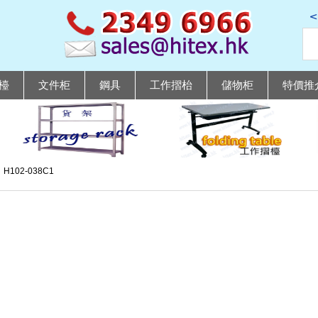
檯
文件柜
鋼具
工作摺枱
儲物柜
特價推
H102-038C1