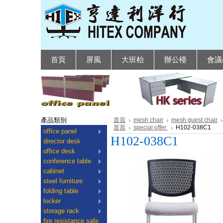
首頁
屏風
大班枱
辦公檯
會議
產品類別
首頁
mesh chair
mesh guest chair
首頁
special offer
H102-038C1
office panel
H102-038C1
director desk
office desk
conference table
cabinet
steel furniture
folding table
locker
storage rack
fire resistance safe