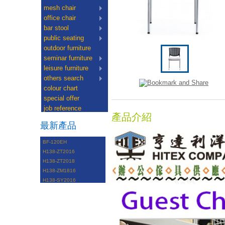
mesh chair
office chair
bar stool
public seating
outdoor furniture
seminar furniture
leisure furniture
others search
colour chart
special offer
job reference
產品介紹
最新產品
BF-120EH
H138-ZT2016
H138-ZT2018
H138-ZM1816
H138-SY2016