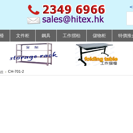
檯
文件柜
鋼具
工作摺枱
儲物柜
特價推
ve
CH-701-2