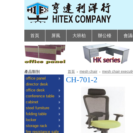
首頁
屏風
大班枱
辦公檯
會議
產品類別
首頁
mesh chair
mesh chair executi
CH-701-2
office panel
director desk
office desk
conference table
cabinet
steel furniture
folding table
locker
storage rack
fire resistance safe